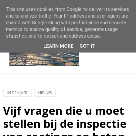
This site uses cookies from Google to deliver its services
and to analyze traffic. Your IP address and user-agent are
shared with Google along with performance and security
metrics to ensure quality of service, generate usage
statistics, and to detect and address abuse.
LEARN MORE
GOT IT
IN DE KIJKER
NIEUWS
Vijf vragen die u moet
stellen bij de inspectie