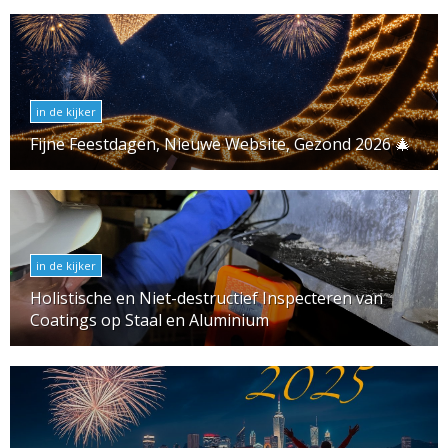
in de kijker
Fijne Feestdagen, Nieuwe Website, Gezond 2026 🎄
in de kijker
Holistische en Niet-destructief Inspecteren van
Coatings op Staal en Aluminium