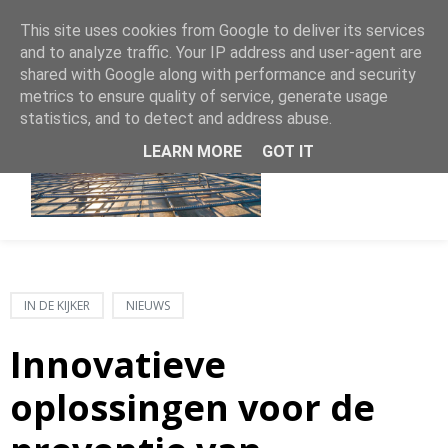
This site uses cookies from Google to deliver its services
and to analyze traffic. Your IP address and user-agent are
shared with Google along with performance and security
metrics to ensure quality of service, generate usage
statistics, and to detect and address abuse.
LEARN MORE
GOT IT
IN DE KIJKER
NIEUWS
Innovatieve
oplossingen voor de