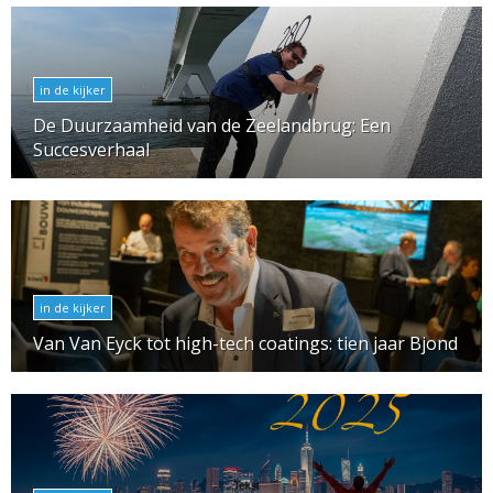
in de kijker
De Duurzaamheid van de Zeelandbrug: Een
Succesverhaal
in de kijker
Van Van Eyck tot high-tech coatings: tien jaar Bjond