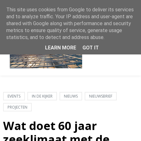
This site uses cookies from Google to deliver its services
and to analyze traffic. Your IP address and user-agent are
shared with Google along with performance and security
metrics to ensure quality of service, generate usage
statistics, and to detect and address abuse.
LEARN MORE
GOT IT
EVENTS
IN DE KIJKER
NIEUWS
NIEUWSBRIEF
PROJECTEN
Wat doet 60 jaar
zeeklimaat met de