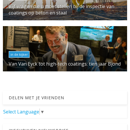
Vijf vragen die u moet stellen bij de inspectie van
coatings op beton en staal
in de kijker
Van Van Eyck tot high-tech coatings: tien jaar Bjond
DELEN MET JE VRIENDEN
Select Language
▼