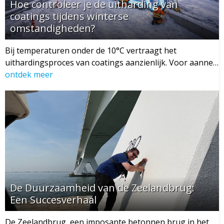
Hoe controleer je de uitharding van
coatings tijdens winterse
omstandigheden?
Bij temperaturen onder de 10°C vertraagt het
uithardingsproces van coatings aanzienlijk. Voor aanne…
ontdek meer
De Duurzaamheid van de Zeelandbrug:
Een Succesverhaal
De Zeelandbrug, een imposante betonnen brug in het