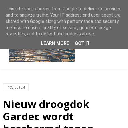
This site uses cookies from Google to deliver its services
and to analyze traffic. Your IP address and user-agent are
shared with Google along with performance and security
metrics to ensure quality of service, generate usage
statistics, and to detect and address abuse.
LEARN MORE
GOT IT
PROJECTEN
Nieuw droogdok
Gardec wordt