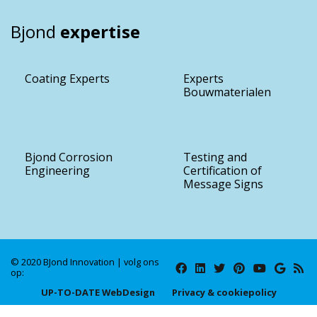
Bjond
expertise
Coating Experts
Experts
Bouwmaterialen
Bjond Corrosion
Testing and
Engineering
Certification of
Message Signs
© 2020 BJond Innovation | volg ons
op:
UP-TO-DATE WebDesign
Privacy & cookiepolicy