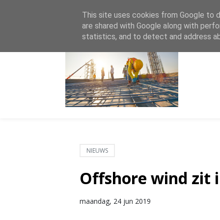
+31(0)629 70 51 79 - +32(0)486 34 63 83
jo.va
This site uses cookies from Google to de
are shared with Google along with perfo
statistics, and to detect and address a
NIEUWS
Offshore wind zit i
maandag, 24 jun 2019