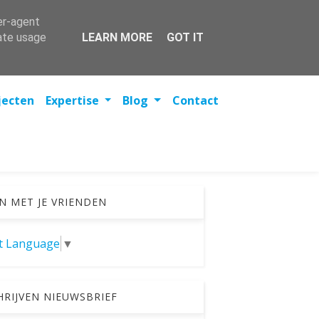
er-agent
rate usage
LEARN MORE
GOT IT
jecten
Expertise
Blog
Contact
N MET JE VRIENDEN
ct Language
▼
HRIJVEN NIEUWSBRIEF