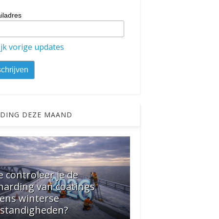
iladres
jk vorige updates
DING DEZE MAAND
 controleer je de
harding van coatings
dens winterse
standigheden?