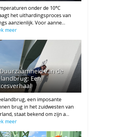
emperaturen onder de 10°C
aagt het uithardingsproces van
ngs aanzienlijk. Voor aanne…
ek meer
 Duurzaamheid van de
elandbrug: Een
cesverhaal
eelandbrug, een imposante
nen brug in het zuidwesten van
land, staat bekend om zijn a…
ek meer