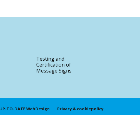
Testing and
Certification of
Message Signs
UP-TO-DATE WebDesign
Privacy & cookiepolicy