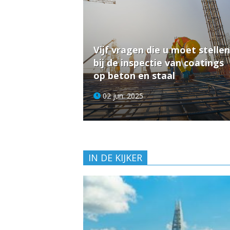
Vijf vragen die u moet stellen
bij de inspectie van coatings
op beton en staal
02 jun. 2025
IN DE KIJKER