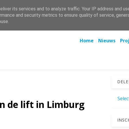
nmontfort@bjond.be
Meer ideeën? Neem contact!
liver its services and to analyze traffic. Your IP address and us
rmance and security metrics to ensure quality of service, gene
buse.
(current)
Home
Nieuws
Pro
DELE
Sele
n de lift in Limburg
INSC