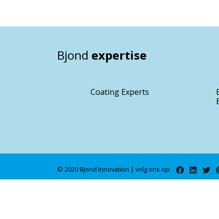
Bjond
expertise
Coating Experts
© 2020 BJond Innovation | volg ons op: