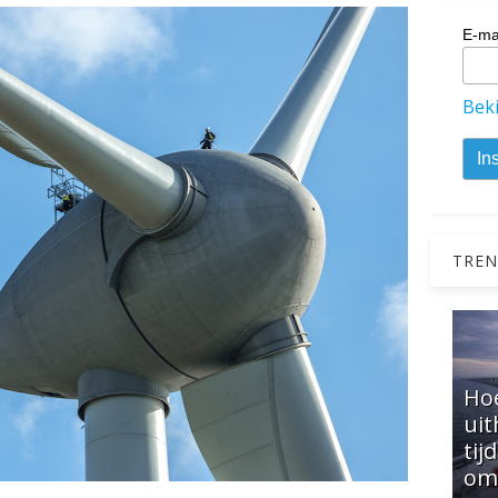
E-ma
Beki
TREN
Hoe
uit
tij
om