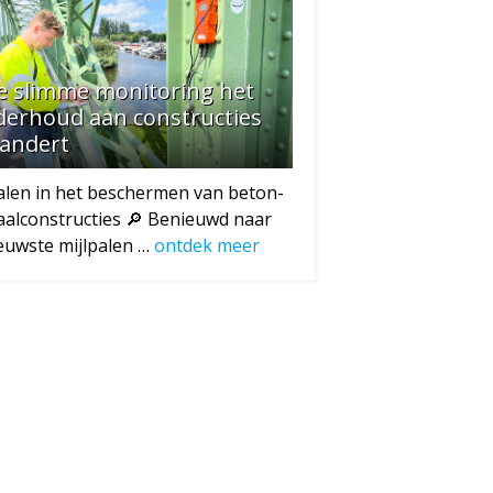
e slimme monitoring het
derhoud aan constructies
randert
alen in het beschermen van beton-
aalconstructies 🔎 Benieuwd naar
euwste mijlpalen …
ontdek meer