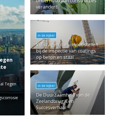
onderhoud aan constructies
verandert
in de kijker
Vijf vragen die u moet stellen
bij de inspectie van coatings
op beton en staal
tegen
ste
aal Tegen
in de kijker
De Duurzaamheid van de
scorrosie
Zeelandbrug: Een
Succesverhaal