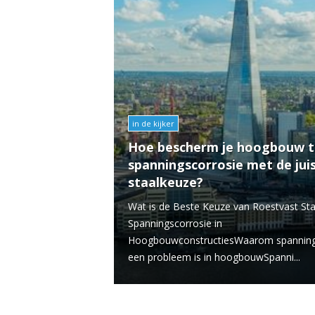
in de kijker
Hoe bescherm je hoogbouw 
spanningscorrosie met de jui
staalkeuze?
Wat is de Beste Keuze van Roestvast St
Spanningscorrosie in
HoogbouwconstructiesWaarom spanning
een probleem is in hoogbouwSpanni...