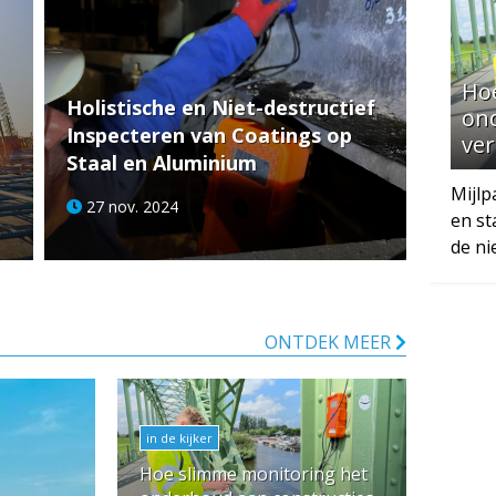
Ho
Holistische en Niet-destructief
on
Inspecteren van Coatings op
ve
Staal en Aluminium
Mijlp
27 nov. 2024
en st
de ni
ONTDEK MEER
in de kijker
Hoe slimme monitoring het