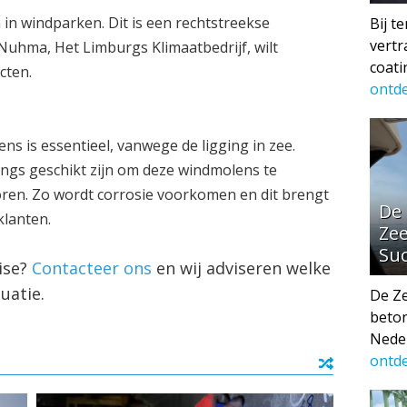
in windparken. Dit is een rechtstreekse
Bij t
vertr
Nuhma, Het Limburgs Klimaatbedrijf, wilt
coati
cten.
ontd
s is essentieel, vanwege de ligging in zee.
ings geschikt zijn om deze windmolens te
en. Zo wordt corrosie voorkomen en dit brengt
De
klanten.
Ze
Suc
tise?
Contacteer ons
en wij adviseren welke
uatie.
De Z
beton
Neder
ontd